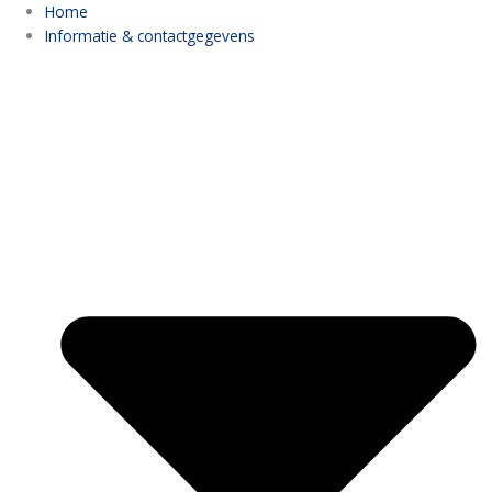
Ga
Home
naar
Informatie & contactgegevens
de
inhoud