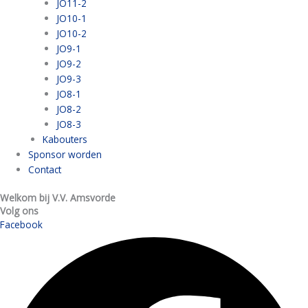
JO11-2
JO10-1
JO10-2
JO9-1
JO9-2
JO9-3
JO8-1
JO8-2
JO8-3
Kabouters
Sponsor worden
Contact
Welkom bij V.V. Amsvorde
Volg ons
Facebook